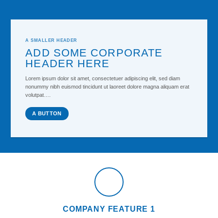
A SMALLER HEADER
ADD SOME CORPORATE
HEADER HERE
Lorem ipsum dolor sit amet, consectetuer adipiscing elit, sed diam
nonummy nibh euismod tincidunt ut laoreet dolore magna aliquam erat
volutpat….
A BUTTON
COMPANY FEATURE 1