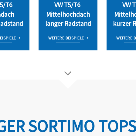
5/T6
VW T5/T6
VW T
dach
Mittelhochdach
Mittelh
Radstand
langer Radstand
kurzer 
EISPIELE
WEITERE BEISPIELE
WEITERE B
ER SORTIMO TOPS