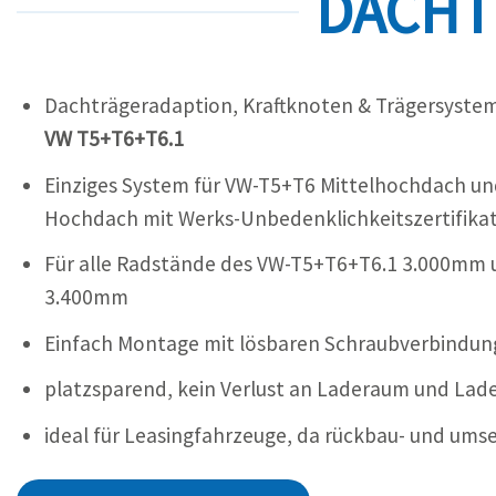
DACHT
Dachträgeradaption, Kraftknoten & Trägersyste
VW T5+T6+T6.1
Einziges System für VW-T5+T6 Mittelhochdach u
Hochdach mit Werks-Unbedenklichkeitszertifika
Für alle Radstände des VW-T5+T6+T6.1 3.000mm 
3.400mm
Einfach Montage mit lösbaren Schraubverbindu
platzsparend, kein Verlust an Laderaum und La
ideal für Leasingfahrzeuge, da rückbau- und ums