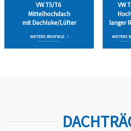
VW T5/T6
VW T
Mittelhochdach
Hoch
mit Dachluke/Lüfter
langer 
WEITERE BEISPIELE
WEITERE B
DACHTRÄG