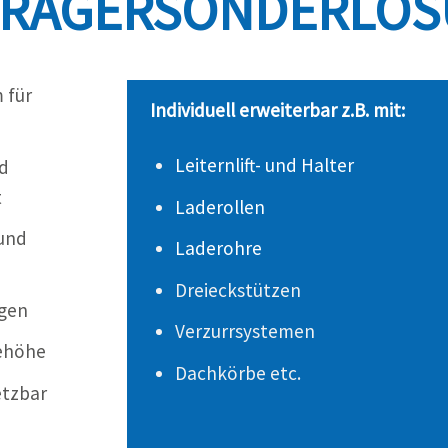
RÄGERSONDERLÖ
m für
Individuell erweiterbar z.B. mit:
Leiternlift- und Halter
nd
t
Laderollen
und
Laderohre
Dreieckstützen
ngen
Verzurrsystemen
dehöhe
Dachkörbe etc.
etzbar