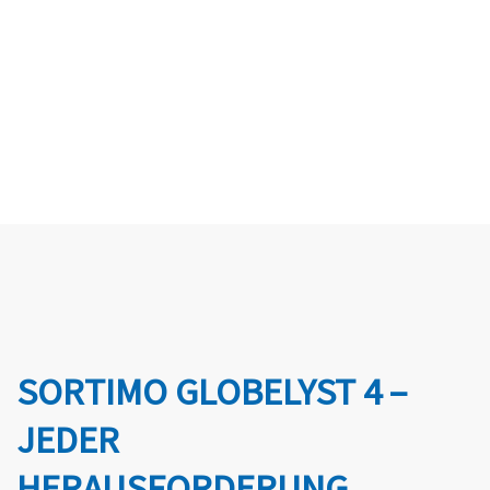
IMAGEAUFWERTUNG
• professionelles Auftreten
• motivierte Mitarbeiter
• zufriedene Kunden
SORTIMO GLOBELYST 4 –
JEDER
HERAUSFORDERUNG