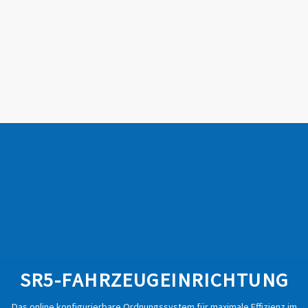
cher zum Einsatzort befördert.
SR5-FAHRZEUGEINRICHTUNG
Das online konfigurierbare Ordnungssystem für maximale Effizienz im