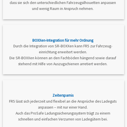
dass sie sich den unterschied­lichen Fahrzeugsilhouetten anpas­sen
und wenig Raum in Anspruch nehmen.
BOXXen-Integration für mehr Ordnung
Durch die Integration von SR‐BOXXen kann FR5 zur Fahr­zeug­
einrichtung erweitert werden.
Die SR-BOXXen kön­nen an den Fachböden hängend sowie darauf
stehend mit Hilfe von Auszug­schienen arretiert werden.
Zeitersparnis
FR5 lässt sich jederzeit und flexi­bel an die Ansprüche des Lade­guts
anpassen – mit nur einer Hand.
Auch das ProSafe Ladungs­sicherungssystem trägt zu einem
schnellen und einfachen Verzurren von Ladegütern bei.