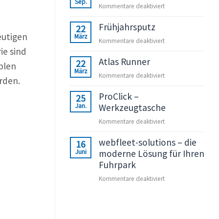
Sep.
für
Kommentare deaktiviert
Wir
Frühjahrsputz
sind
22
eutigen
März
dabei,
für
Kommentare deaktiviert
Sie
ie sind
Frühjahrsputz
auch?
Atlas Runner
22
blen
März
für
Kommentare deaktiviert
rden.
Atlas
ProClick –
Runner
25
Jan.
Werkzeugtasche
für
Kommentare deaktiviert
ProClick
webfleet-solutions – die
–
16
Juni
moderne Lösung für Ihren
Werkzeugtasche
Fuhrpark
für
Kommentare deaktiviert
webfleet-
solutions
–