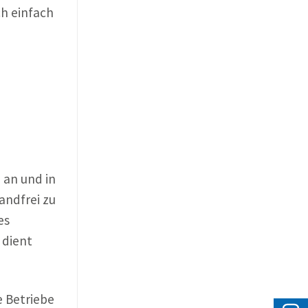
ch einfach
 an und in
andfrei zu
es
 dient
e Betriebe