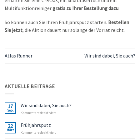
erhalten Sie eine C-BOXX, ein Mikrofasertuch und ein
Multifunktionreiniger
gratis zu Ihrer Bestellung dazu
.
So können auch Sie Ihren Frühjahrsputz starten.
Bestellen
Sie jetzt
, die Aktion dauert nur solange der Vorrat reicht.
Atlas Runner
Wir sind dabei, Sie auch?
AKTUELLE BEITRÄGE
Wir sind dabei, Sie auch?
17
Sep.
für
Kommentare deaktiviert
Wir
sind
Frühjahrsputz
22
dabei,
März
für
Kommentare deaktiviert
Sie
Frühjahrsputz
auch?