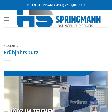
Skip
RUFEN SIE UNS AN: + 49 (0) 72 31/800 19-0
to
content
ALLGEMEIN
Frühjahrsputz