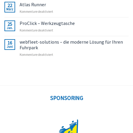
Atlas Runner
22
März
für
Kommentare deaktiviert
Atlas
Runner
ProClick – Werkzeugtasche
25
Jan.
für
Kommentare deaktiviert
ProClick
–
webfleet-solutions – die moderne Lösung für Ihren
16
Werkzeugtasche
Juni
Fuhrpark
für
Kommentare deaktiviert
webfleet-
solutions
–
die
moderne
Lösung
für
Ihren
SPONSORING
Fuhrpark