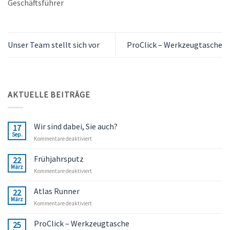
Geschäftsführer
Unser Team stellt sich vor
ProClick – Werkzeugtasche
AKTUELLE BEITRÄGE
Wir sind dabei, Sie auch?
17
Sep.
für
Kommentare deaktiviert
Wir
sind
Frühjahrsputz
22
dabei,
März
für
Kommentare deaktiviert
Sie
Frühjahrsputz
auch?
Atlas Runner
22
März
für
Kommentare deaktiviert
Atlas
Runner
ProClick – Werkzeugtasche
25