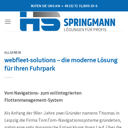
Skip
RUFEN SIE UNS AN: + 49 (0) 72 31/800 19-0
to
content
ALLGEMEIN
webfleet-solutions – die moderne Lösung
für Ihren Fuhrpark
Vom Navigations- zum vollintegrierten
Flottenmanagement-System
Als Anfang der 90er-Jahre zwei Gründer namens Thomas in
Leipzig die Firma TomTom-Navigationssysteme gründeten,
nahm eine sehr dynamische Entwicklung ihren Lauf. Über die