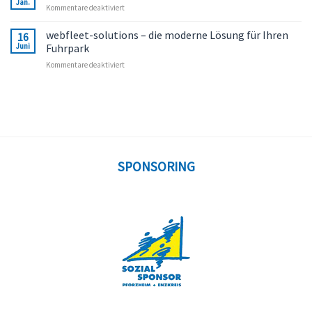
Jan.
für
Kommentare deaktiviert
ProClick
–
webfleet-solutions – die moderne Lösung für Ihren
16
Werkzeugtasche
Juni
Fuhrpark
für
Kommentare deaktiviert
webfleet-
solutions
–
die
moderne
Lösung
für
Ihren
SPONSORING
Fuhrpark