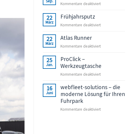
Sep.
für
Kommentare deaktiviert
Wir
Frühjahrsputz
sind
22
März
dabei,
für
Kommentare deaktiviert
Sie
Frühjahrsputz
auch?
Atlas Runner
22
März
für
Kommentare deaktiviert
Atlas
ProClick –
Runner
25
Jan.
Werkzeugtasche
für
Kommentare deaktiviert
ProClick
webfleet-solutions – die
–
16
Juni
moderne Lösung für Ihren
Werkzeugtasche
Fuhrpark
für
Kommentare deaktiviert
webfleet-
solutions
–