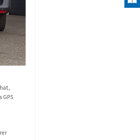
hat,
ia GPS
rer