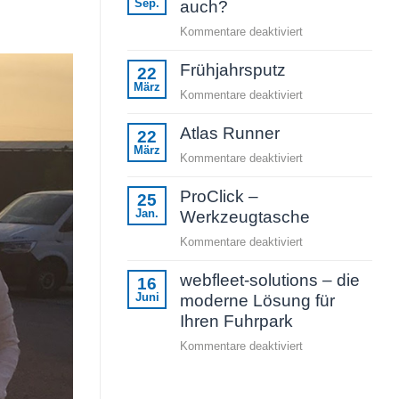
Sep.
auch?
für
Kommentare deaktiviert
Wir
Frühjahrsputz
sind
22
März
dabei,
für
Kommentare deaktiviert
Sie
Frühjahrsputz
auch?
Atlas Runner
22
März
für
Kommentare deaktiviert
Atlas
ProClick –
Runner
25
Jan.
Werkzeugtasche
für
Kommentare deaktiviert
ProClick
webfleet-solutions – die
–
16
Juni
Werkzeugtasche
moderne Lösung für
Ihren Fuhrpark
für
Kommentare deaktiviert
webfleet-
solutions