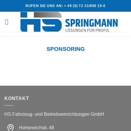
Skip
RUFEN SIE UNS AN: + 49 (0) 72 31/800 19-0
to
content
SPONSORING
KONTAKT
HS Fahrzeug- und Betriebseinrichtungen GmbH
Hoheneichstr. 48