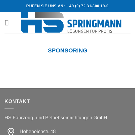
Skip
RUFEN SIE UNS AN: + 49 (0) 72 31/800 19-0
to
content
SPONSORING
KONTAKT
HS Fahrzeug- und Betriebseinrichtungen GmbH
Hoheneichstr. 48