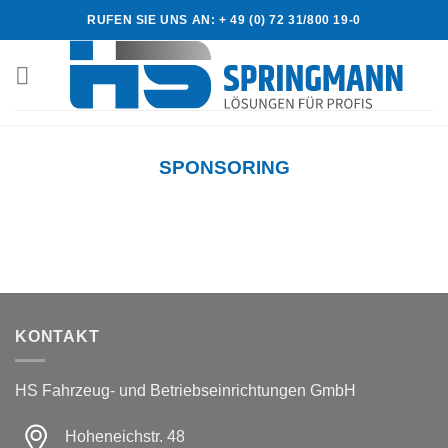
Skip
RUFEN SIE UNS AN: + 49 (0) 72 31/800 19-0
to
content
SPONSORING
KONTAKT
HS Fahrzeug- und Betriebseinrichtungen GmbH
Hoheneichstr. 48