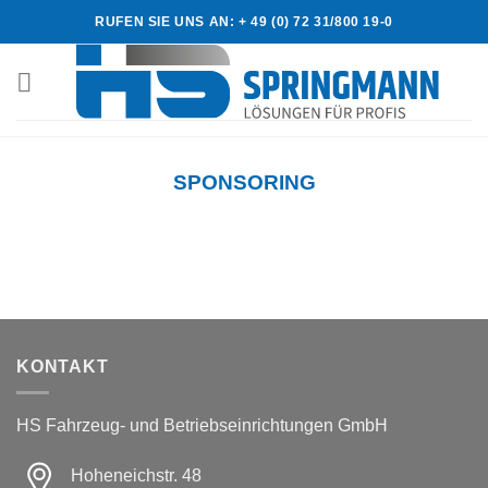
Skip
RUFEN SIE UNS AN: + 49 (0) 72 31/800 19-0
to
content
SPONSORING
KONTAKT
HS Fahrzeug- und Betriebseinrichtungen GmbH
Hoheneichstr. 48